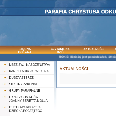
STRONA
CZYTANIE NA
AKTUALNOŚCI
GŁÓWNA
DZIŚ
ROK B / Dzisiaj jest poniedziałek, 10 sier
MSZE ŚW. I NABOŻEŃSTWA
AKTUALNOŚCI
KANCELARIA PARAFIALNA
DUSZPASTERZE
SIOSTRY ZAKONNE
GRUPY PARAFIALNE
OKNO ŻYCIA IM. ŚW.
JOANNY BERETTA MOLLA
DUCHOWA ADOPCJA
DZIECKA POCZĘTEGO