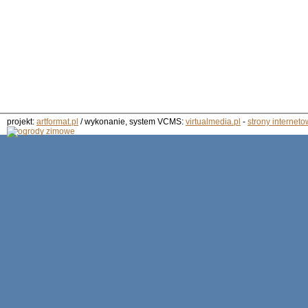
projekt:
artformat.pl
/ wykonanie, system VCMS:
virtualmedia.pl
-
strony interneto