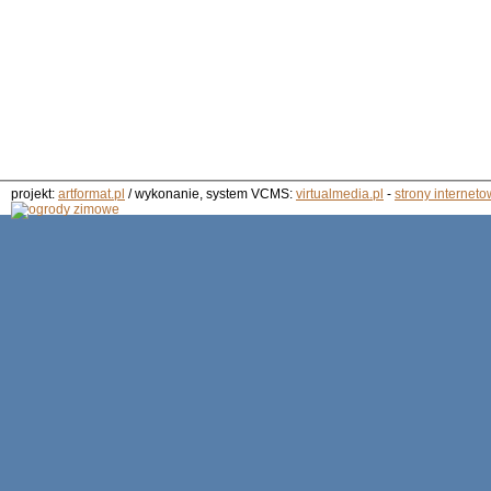
projekt:
artformat.pl
/ wykonanie, system VCMS:
virtualmedia.pl
-
strony interneto