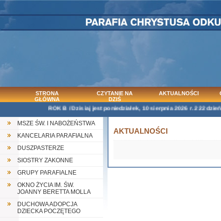
STRONA
CZYTANIE NA
AKTUALNOŚCI
GŁÓWNA
DZIŚ
ROK B / Dzisiaj jest poniedziałek, 10 sierpnia 2026 r. 222 dzień 
MSZE ŚW. I NABOŻEŃSTWA
AKTUALNOŚCI
KANCELARIA PARAFIALNA
DUSZPASTERZE
SIOSTRY ZAKONNE
GRUPY PARAFIALNE
OKNO ŻYCIA IM. ŚW.
JOANNY BERETTA MOLLA
DUCHOWA ADOPCJA
DZIECKA POCZĘTEGO